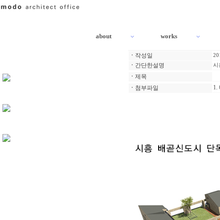
about
works
ㆍ
작성일
20
ㆍ
간단한설명
시
ㆍ
제목
1.
ㆍ
첨부파일