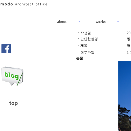
about
works
ㆍ
작성일
20
ㆍ
간단한설명
평
ㆍ
제목
평
ㆍ
첨부파일
1.
본문