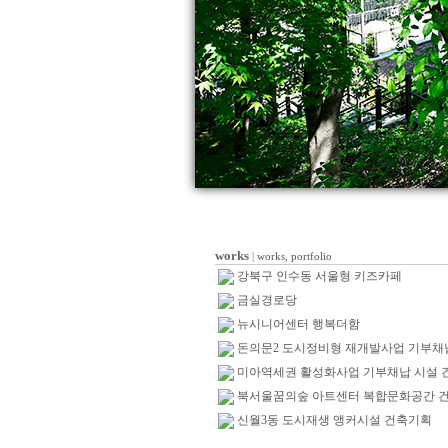
works
|
works,
portfolio
강북구 인수동 서울형 키즈카페
금실경로당
뉴시니어센터 행복더함
돈의문2 도시정비형 재개발사업 기부채
미아역세권 활성화사업 기부채납 시설 
북서울꿈의숲 아트센터 복합문화공간 
신월3동 도시재생 앵커시설 건축기획