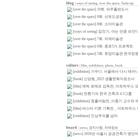
blog
|
ways of seeing,
over the space,
Suda:zip
[over the space] 10회. 파주출판도시
[over the space] 9회. 선유도공원
[over the space] 8회. 소마미술관
[ways of seeing] 집짓기, 아는 만큼 보인다
[over the space] 7회. 의재미술관
[over the space] 6회. 종로5가 프로젝트
[over the space] 5회. 호암미술관 한국
culture
|
film,
exhibition,
photo,
book
[exhibition] 가우디: 서울에서 다시 태어
[book] 신당동_2025 생활문화자료조사
[film] 에릭 로메르 감독전_아트하우스 
[book] 전환기의 한국 건축과 4.3그룹
[exhibition] 청출어람전_이충기 교수
[film] 버스터 키튼 기획전 _ 아트하우스
[exhibition] 인상주의를 넘어
board
|
news,
공지사항,
자재정보
[news] 2026년 서울시 공공건축가 명